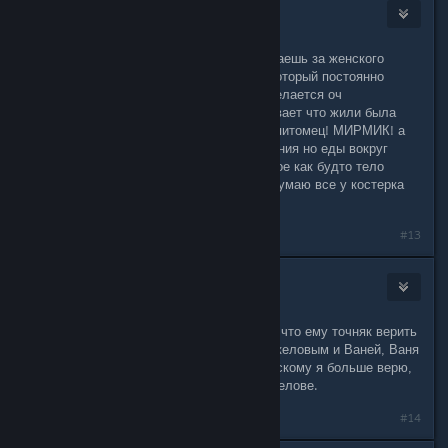
denis_shishkin
Dec 25, 2017 @ 3:47am
вставля свои пять копеек. когда играешь за женского
перса то в отрадном тот охранник который постоянно
бурчит на мужика сразу плывет и делается оч
разговорчивым так вот он рассказывает что жили была
бабка на бензоколонке и был у нее питомец! МИРМИК! а
потом нашли ее мертвую от истощения но еды вокруг
много валялось.и что самое странное как будто тело
двигалось после смерти. поэтому думаю все у костерка
того.
#13
a.kuronin
Oct 18, 2018 @ 10:05am
Я решил так, проводник чурбан, так что ему точняк верить
нельзя, остается выбор между Маркеловым и Ваней, Ваня
- видно по фотке Хабенский, Хабенскому я больше верю,
поэтому червь в проводнике и Маркелове.
#14