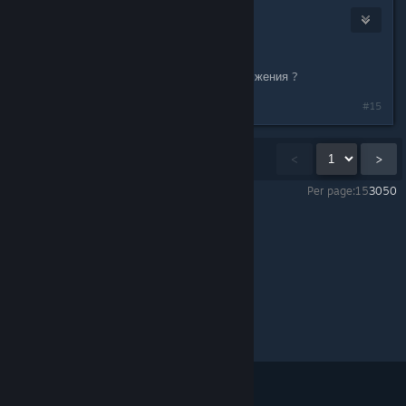
1XStely
Oct 18, 2018 @ 2:47pm
По мне Ашот чист.
п.с тоже интересно будет ли продолжения ?
Last edited by
1XStely
;
Oct 18, 2018 @ 2:47pm
#15
Showing
1
-
15
of
48
comments
<
>
Per page:
15
30
50
ATOM RPG
>
Offtopic
>
Topic Details