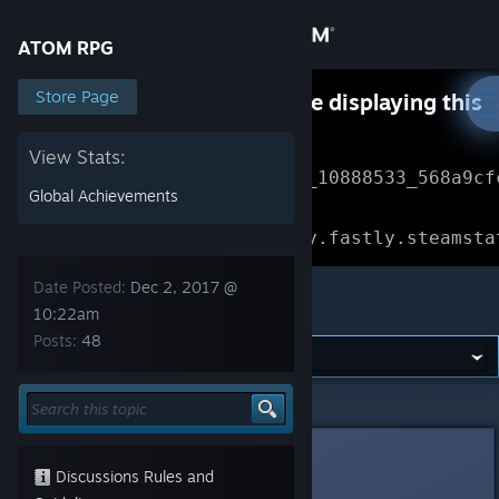
Sign in
ATOM RPG
Store
Store Page
Something went wrong while displaying this
content.
Refresh
Community
View Stats:
Error Reference: 
Community_10888533_568a9cf
Global Achievements
About
Loading chunk 1477 failed.

(missing: https://community.fastly.steamsta
Support
Date Posted:
Dec 2, 2017 @
ATOM RPG
10:22am
Posts:
48
Change language
Get the Steam Mobile App
ATOM RPG
>
Offtopic
>
Topic Details
View desktop website
Pepe
Dec 2, 2017 @ 10:22am
Discussions Rules and