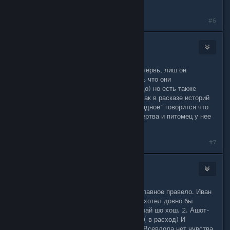
въезд в дерево).
#6
Buffiru
Dec 3, 2017 @ 8:43pm
А помне Всеволод петрович и есть червь, лиш он
пофигестично воспринимает новость что они
нормальные(посути червю это и надо) но есть также
вариант что они все заражены( так как в расказе историй
одного из охранников деревни "Отрадное" говорится что
бабка на бензаколонке уже давно мертва и питомец у нее
был Мими... муравей короче.
#7
Furry Bully
Dec 19, 2017 @ 11:17am
Господа тут все просто... ))) 1 -е и главное правело. Иван
не заражон т.к. у него ствол. Еслиб хотел довно бы
замачил абоих и схавал пустыш делай шо хош. 2. Ашот-
хер ему в рот, очень много напутал.( в расход) И
Всеволод заражон тоже. У Ашота и Всевлода нет чувства