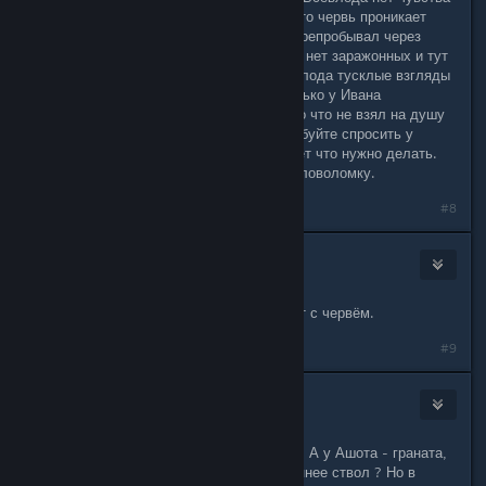
юмора раз, они вдвоем убеждены что червь проникает
через рот два Анатомию читаем, перепробывал через
сахронение говорить что с реди них нет заражонных и тут
вуаля пробуйте у 2-х Ашота и Всевлода тусклые взгляды
безразличные. На этот же ответ только у Ивана
одэкватное поведение "Фух спасибо что не взял на душу
грех, друзей незавалил" Так же пробуйте спросить у
Ивана про слухи ))) Он вам намекнет что нужно делать.
Разработчикам спасибо за такую головоломку.
#8
kastoi
Dec 19, 2017 @ 11:41am
Иван нормальный. Всеволод и Ашот с червём.
#9
76561198794311568
Dec 19, 2017 @ 12:09pm
Уьзукщк Emperor, У Ивана - ствол ? А у Ашота - граната,
и чего , будут меряться, у кого длиннее ствол ? Но в