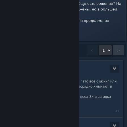
Я запутался. У этой загадки вообще есть решение? На
мой взгляд они вообще все заражены, но в большей
степени Иван. Кто что выбрал?
Вопрос к разработчикам, будет ли продолжение
истории этой троицы?
Last edited by
Pepe
;
Dec 2, 2017 @ 10:23am
Showing
1
-
15
of
48
comments
<
>
DexLaFosЪ
Dec 2, 2017 @ 10:35am
Заговор: если с каждым потрындеть "это все сказки" или
"идите нафиг" только 2е из троих злорадно хмыкают и
лыбятся .
В целом ради профилактики, можно всех 3х и загадка
решена и червь/черви убиты.
#1
Хвост Дьявола