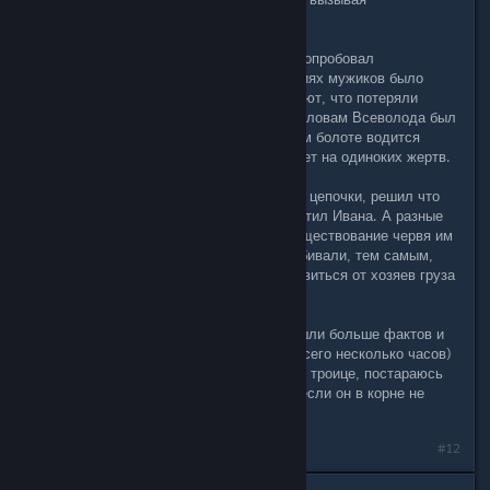
галлюцинации.
Сопоставив все вышеизложенное, попробовал
оттолкнуться от того, что в показаниях мужиков было
общим на 100%. Все трое утверждают, что потеряли
перевозимый ими груз, который по словам Всеволода был
не таким уж и малым. Что на данном болоте водится
червь, который обязательно нападает на одиноких жертв.
Приняв во внимание все логические цепочки, решил что
все трое не заражены, о чем оповестил Ивана. А разные
версии произошедшего, а так же существование червя им
внушили, чтобы они друг друга поубивали, тем самым,
злоумышленники планировали избавиться от хозяев груза
их же руками.
З.Ы.: Прошу не пинать, если вы нашли больше фактов и
знаете на 100% решение. Я играю всего несколько часов)
Если найду что-нибудь еще об этой троице, постараюсь
указать тут. Или удалю свой пост, если он в корне не
верен)
#12