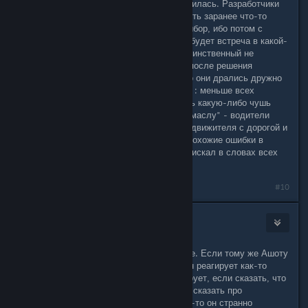
остальном мне логика очень понравилась. Разработчики
печатали, что у ГГ будет возможность заранее что-то
узнать про ту локацию и сделать выбор, ибо потом с
выжившим (выжившими) из троицы будет встреча в какой-
то локации. А Я решил, что Ашот единственный не
зараженный, но все равно завалил после решения
головоломки троих - ради опыта. Но они дрались дружно
все трое против меня. Почему Ашот : меньше всех
трындит и поэтому не успел ляпнуть какую-либо чушь
(Иван: "Машина шла легко - как по маслу" - водители
знают, что по маслу нет сцепления движителя с дорогой и
машина юзает неуправляемо, ну и похожие ошибки в
использовании "речевых оборотов" искал в словах всех
троих - у Ашота их нет)
#10
kastoi
Dec 19, 2017 @ 12:28pm
Я на другую вещь обратил внимание. Если тому же Ашоту
сказать, что червь во Всеволоде, он реагирует как-то
странно и совсем по другому реагирует, если сказать, что
червяк в Иване. То же самое можно сказать про
Всеволода. Обвиняешь Ашота - как-то он странно