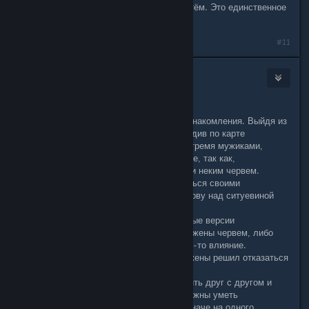
смотрит, обвиняешь Ивана - всё путём. Это единственное
что меня зацепила.
Last edited by
kastoi
;
Dec 25, 2017 @ 9:08am
#11
CyberRaven
Dec 23, 2017 @ 4:48pm
Всем привет!
Вчера поставил данную игру для ознакомления. Выйдя из
первой локации "Отрадное" и побродив по карте
наткнулся на случайную встречу с тремя мужиками,
которые не хотели двигаться дальше, так как,
подозревали друг друга в заражении неким червем.
Нашел данную тему и хочу поделиться своими
"умозаключениями", ибо ломал голову над ситуевиной
минут 10. Вот к чему пришел:
Так как все трое рассказывают разные версии
случившегося то, либо они все заражены червем, либо
они все здоровы и попали под какое-то влияние.
От версии, в которой все трое заражены решил отказаться
по трем фактам:
1. Смысл зараженным особям спорить друг с другом и
конфликтовать. Думаю, что они должны уметь
распознавать других зараженных, иначе на одного