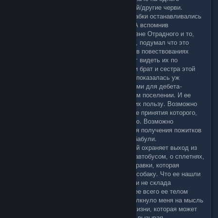
инфицированного мог напасть другой/другие черви.
2. Всеволод упоминает, что они у бабки останавливались
и раньше, но впервые что-то пили. А вспомнив
экпериментальную выпивку в харчевне Отрадного и то,
какие после этого гг словил галюны, подумал что это
могло послужить причиной отличий в повествованиях
произошедших событий. Каждый мог видеть их по
разному. Так под подозрение попали брат и сестра этой
самой харчевни. Кстати сестра мне показалась уж
слишком занятой какими-то расчетами для дебета-
кредита харчевни в таком небольшом поселении. И ее
таланты в химии тоже говорят не в их пользу. Возможно
она разработала некий состав, после принятия которого,
человек легко поддавался внушению. Возможно
владельцы харчевни делали это для получения пожитков
останавливающихся на заправке у бабули.
3. Если спросить охранника, который охраняет выход из
Отрадного рядом с радиоактивным автобусом, о сплетнях,
он упомянет ту самую бабулю с заправки, которая
приручила кого-то, но не кошку или собаку. Что ее нашли
мертвой и истощенной среди чуть ли не склада
продовольствия. А так же, что скорее всего ее телом
управляли после смерти. Что подтолкнуло меня на мысль
о некоем мутанте или иной форме жизни, которая может
воздействовать на сознание людей, вызывая