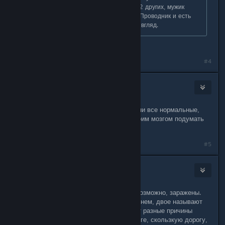
водилу девнченкой называет. А у 2 других, мужик
водила и обо говорят кошатница. Проводник и есть
зараженный червь. Но это на мой вгляд.
Точно так же решил
#4
Kommunist7304
Dec 3, 2017 @ 8:50am
Я послушав пришел к выводу что они все нормальные,
только слушают всяких бабок, а своим мозгом подумать
не могут.
#5
El capitan Alatriste
Dec 3, 2017 @ 7:00pm
Они все говорят раные вещи, все, возможно, заражены.
Каждый называет бабку разным именем, двое называют
кота разным именем, трое называют разные причины
катастрофы машины (туман на дороге, скользкую дорогу,