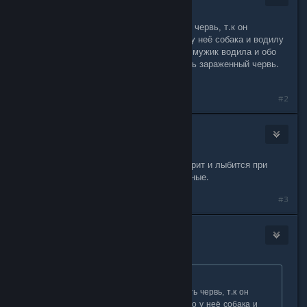
Dec 2, 2017 @ 10:59am
Могут так сказать, проводник и есть червь, т.к он
единственый говорит про бабку что у неё собака и водилу
девнченкой называет. А у 2 других, мужик водила и обо
говорят кошатница. Проводник и есть зараженный червь.
Но это на мой вгляд.
#2
ucmut
Dec 2, 2017 @ 12:47pm
Ага, Ашот и Всеволод странно смотрит и лыбится при
словах что они все втроем нормальные.
#3
Igor_1941
Dec 2, 2017 @ 1:14pm
Originally posted by
Coda del diavolo
:
Могут так сказать, проводник и есть червь, т.к он
единственый говорит про бабку что у неё собака и