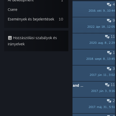
4
KIEMELVE:
Feedback and Issues
Csere
2016. okt. 9., 10:44
Fuddleclutch
Események és bejelentések
10
9
Volcano
2022. ápr. 18., 12:05
Phin Dorsal
11
Need a hint, please help
Hozzászólási szabályok és
2020. aug. 8., 2:29
bernddr
irányelvek
1
Local multiplayer and bigger maps
2018. szept. 8., 13:45
Brecker
3
MP options
2017. jún. 11., 3:02
ProdigyXP
11
Multiplayer longevity; game modes and playerlimit
2017. jún. 3., 9:16
TheTopMostDog
2
Demo
2017. máj. 31., 5:51
Carmarkcaine