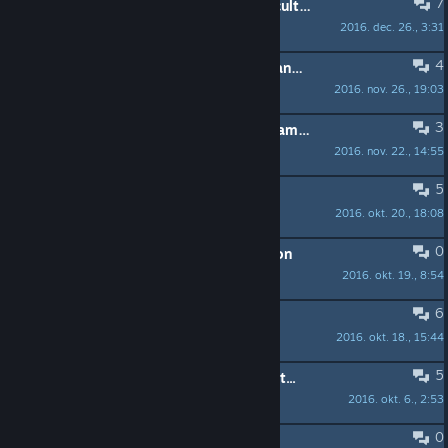
7
Skirmish Mode needs multiple difficulty levels.
2016. dec. 26., 3:31
Trentscousin
4
For Replay-ability, does this have random map vs Ai skirmish?
2016. nov. 26., 19:03
Trentscousin
3
Achievement : Mission Dam It, no damage to the dam
2016. nov. 22., 14:55
Jean le Chauve
5
Twitch Streaming
2016. okt. 20., 18:08
Boom Boom Balloon
0
Powargrid Active Players Association
2016. okt. 19., 8:54
Boom Boom Balloon
6
Green Holy Ground
2016. okt. 18., 15:44
Phin Dorsal
5
This game looks very interesting but...
2016. okt. 6., 2:53
TokyoDan
0
Release Date: 5th October