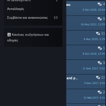
4
ΕΠΙΣΗΜΑΣΜΕΝΟ:
Feedback and Issues
Ανταλλαγές
9 Οκτ 2016, 10:44
Fuddleclutch
Συμβάντα και ανακοινώσεις
10
9
Volcano
18 Απρ 2022, 12:05
Phin Dorsal
11
Need a hint, please help
Κανόνες συζητήσεων και
8 Αυγ 2020, 2:29
bernddr
οδηγίες
1
Local multiplayer and bigger maps
8 Σεπ 2018, 13:45
Brecker
3
MP options
11 Ιουν 2017, 3:02
ProdigyXP
11
Multiplayer longevity; game modes and playerlimit
3 Ιουν 2017, 9:16
TheTopMostDog
2
Demo
31 Μαϊ 2017, 5:51
Carmarkcaine