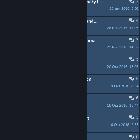
7
Skirmish Mode needs multiple difficulty levels.
26 Δεκ 2016, 3:31
Trentscousin
4
For Replay-ability, does this have random map vs Ai skirmish?
26 Νοε 2016, 19:03
Trentscousin
3
Achievement : Mission Dam It, no damage to the dam
22 Νοε 2016, 14:55
Jean le Chauve
5
Twitch Streaming
20 Οκτ 2016, 18:08
Boom Boom Balloon
0
Powargrid Active Players Association
19 Οκτ 2016, 8:54
Boom Boom Balloon
6
Green Holy Ground
18 Οκτ 2016, 15:44
Phin Dorsal
5
This game looks very interesting but...
6 Οκτ 2016, 2:53
TokyoDan
0
Release Date: 5th October