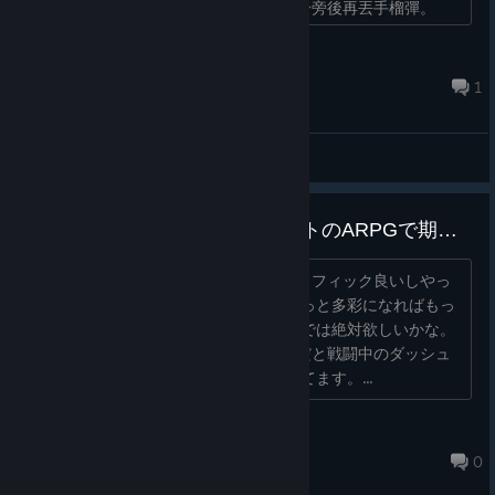
判定。先拉怪到一定距離，讓公主跑到身旁後再丟手榴彈。
BOSS那邊，只要小怪清完了反而就簡單很多，�...
冰川
Apr 15 @ 7:18am
1
General Discussions
ホロメンを使ったリアルテイストのARPGで期待値高い
アクションの難易度は高いけども、グラフィック良いしやっ
てて楽しい。 アクションコンボとかもっと多彩になればもっ
と楽しそう。 キーコンフィグは製品版では絶対欲しいかな。
今のキー配置では、通常のキーボードだと戦闘中のダッシュ
ジャンプはまともにできない。 応援してます。...
nekonyannyan
Apr 29 @ 6:47am
0