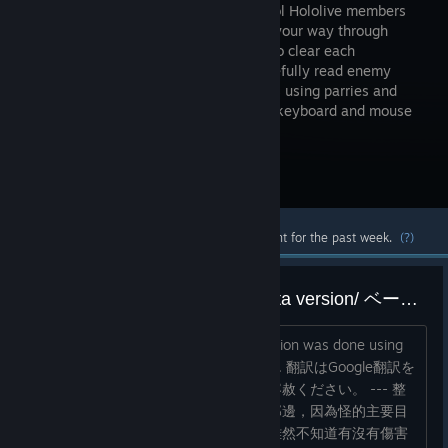
you control Hololive members
and fight your way through
enemies to clear each
stage.Carefully read enemy
attacks and overcome challenging trials using parries and
evasive maneuvers.This game requires keyboard and mouse
controls.
Visit the Store Page
Most popular community and official content for the past week.
(?)
測試版感想/ Thoughts on the beta version/ ベータ版についての感想
翻譯適用GOOGLE，請見諒 The translation was done using
Google; please excuse the poor quality. 翻訳はGoogle翻訳を
使用しました。翻訳の質が低い点はご容赦ください。 --- 整
個測試版最難的部份我覺得是守護公主那邊，因為怪的主要目
標是公主，用手榴彈還會把公主炸飛，雖然不知道有沒有傷害