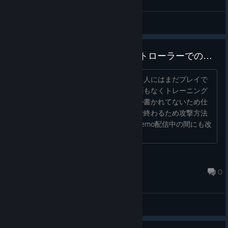
General Discussions
キーコンフィグが無いからコントローラーでの操作がほぼできない
キーボードマウスでの操作が慣れている人にはまだプレイで
きるかもしれないが設定オプション画面もなくトレーニング
モードもキーボードマウス操作の事しか書かれてないため仕
様がわからず一方的に攻撃されるのみで終わるため攻撃方法
を覚える余裕すらない。とても不便。demo配信中の間にも改
良の必要があると感じた。...
yamato_kerykeion
Apr 14 @ 9:04am
0
General Discussions