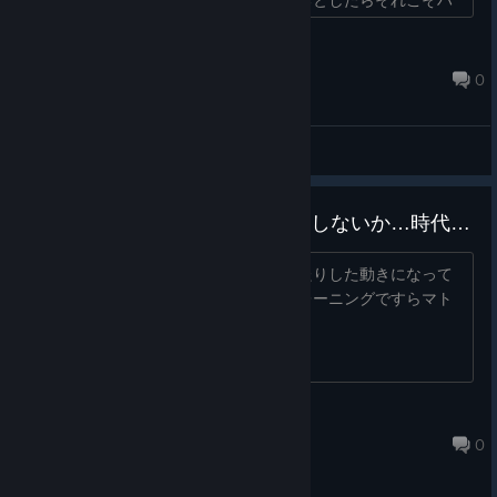
イスぺで最適化不足等をマ�...
inphyytyurru
Apr 14 @ 5:39pm
0
General Discussions
二昔前のPCじゃマトモに動きもしないか…時代なのか
解像度を変えても速度は変わらずもったりした動きになって
るのは処理落ちなのか？とりあえずトレーニングですらマト
モに動かなかった…軽く動けばなぁ
jigokumarumail
Apr 14 @ 2:44pm
0