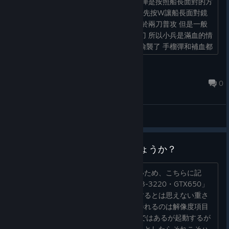
怪已經聚集起來 可以丟手榴彈 但是手榴彈是按照船長面對的方
向丟, 而不是鏡頭面對的方向 所以一定要先按W讓船長面對鏡
頭方向再丟 才不會空大 手榴彈的傷害等於兩刀普攻 但是一般
小怪的血量要三刀才會死 盾兵則超過四刀 所以小兵是滿血的情
況下挨中手榴彈還會站起來 小心不要被偷襲了 手榴彈和補血都
要在藍條滿...
0000
Apr 14 @ 1:36pm
0
General Discussions
要求要件本当にあってますでしょうか？
起動はしたもののレビュー欄が現れないため、こちらに記
載。 最低要件のみの記載とはいえ、「i3-3220・GTX650」
のパソコンではとてもじゃないが動作するとは思えない重さ
をしている。しかもグラフィック回り弄れるのは解像度項目
のみ。 一応、これよりは上のスペックではあるが起動するが
重くてゲームにならない。多分動かせるとしたらそれこそハ