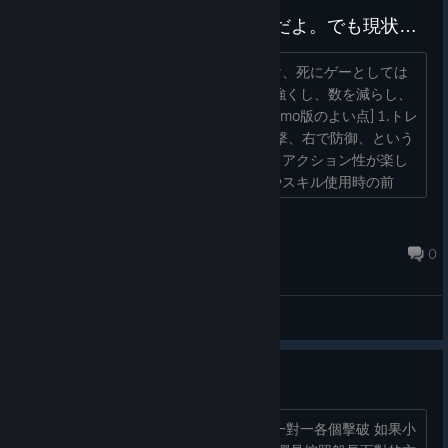
楽しくなる余地はあると思うんだよ。でも現状あまり楽しくない。。
アクションゲームとしては爽快感に欠け、死にゲーとしては
歯ごたえがない。 個人的にもっと敵を強くし、数を減らし、
戦いを楽しめるようにして欲しい。 [Demo版のよい点] 1.トレ
ーニングの1対1は面白い マウス左で攻撃、右で防御、という
シンプルな操作により「敵と切り結ぶ」アクション性が楽し
い。フレア・マリンいずれも「強攻撃やスキル使用時の前
隙・後隙が短い」「...
mt.village12
Apr 15 @ 7:10am
0
General Discussions
測試版boss戰心得:
首先就是要趁小怪還沒聚集起來的時候 一對一各個擊破 如果小