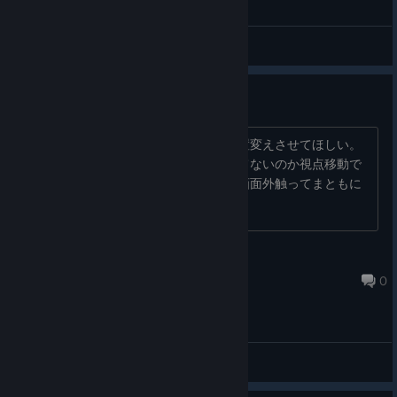
General Discussions
体験版すぎる
キーマウ固定ならせめて設定でキー配置変えさせてほしい。
あとカーソルがゲーム画面内に収まってないのか視点移動で
マウス振ってから攻撃しようとすると画面外触ってまともに
プレイできない。...
ikeOG
Apr 15 @ 7:39am
0
General Discussions