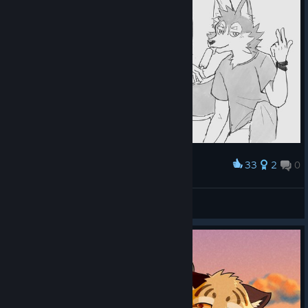
33
2
0
Award
错过的暑假可以放第二次吗？
KAЯΞΞSH
View artwork