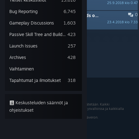
25.9.2018 klo 0.47
calistaen
Bug Reporting
6,745
0
TÄRKEÄ:
Key dates for Wolcen: Lords of Mayhem, and Wolcen Studio
23.4.2018 klo 7.33
Gameplay Discussions
1,603
calistaen
Sivua kohden:
15
30
50
Passive Skill Tree and Builds discussions
423
Launch Issues
257
Archives
428
Vaihtaminen
Tapahtumat ja ilmoitukset
318
Keskusteluiden säännöt ja
© 2026 Valve Corporation. Kaikki oikeudet pidätetään. Kaikki
tavaramerkit ovat omistajiensa omaisuutta Yhdysvalloissa ja kaikkialla
ohjeistukset
maailmassa.
Kaikki hinnat sisältävät asiaankuuluvan arvonlisäveron.
Mobiilisovellukset
STEAM