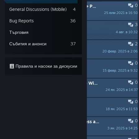
0
ЗАКАЧЕНА:
Now on Switch + Xbox + PlayStation
General Discussions (Mobile)
4
25 юли 2021 в 16:50
colinday
Bug Reports
36
3
equipping spells in the quickbar
Търговия
4 авг. в 10:32
s_itenhieb
Събития и анонси
37
2
Runs on Steam Deck?
20 февр. 2025 в 2:06
Z1GR1Z
0
Character Level
Правила и насоки за дискусии
15 февр. 2025 в 9:32
𝔖𝖑𝖆𝖛𝖆
0
Newbie with questions about Rogue Wizards
24 ян. 2025 в 14:37
Gavindale Marchovia
0
Does this run on Mac Book Pro?
18 ян. 2025 в 11:53
jeffleach
0
tell me similar games except Wantless and Stolen Realm (I already have) please
3 ян. 2025 в 14:25
Loreshinad