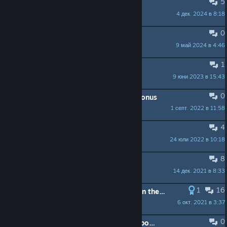
5
Dead game?
4 дек. 2024 в 8:18
losthexed
0
一些个人感受
9 май 2024 в 4:46
liuyufr_cn
1
X mark over equipped shield
9 юни 2023 в 15:43
ddluigi3
0
Talisman with Disarm Trap 205 % bonus
1 септ. 2022 в 11:58
MandalorTheDesperate
4
Android port
24 юли 2022 в 10:18
davbend
8
Controller Support
14 дек. 2021 в 8:33
milvax
1
16
Wishlist for what to add or change in the game?
6 окт. 2021 в 3:37
colinday
0
Keyboard targeting for ranged weapons / opening chests?