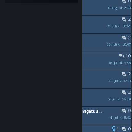
0
Busco gente para jugar en España!
6. aug. kl. 2:30
Charli!
2
Trouble finding NPCs
21. juli kl. 10:51
Ur Dragon
2
May 22, 2017...
16. juli kl. 10:47
󠀡D.A.R.K.
10
Failed trial of delving?
16. juli kl. 4:53
Soulseeker65
2
I HAVE A THEORY
15. juli kl. 6:10
nadavthedestroyer
2
Alguém Br
9. juli kl. 15:49
Vinicius_Speedrun
0
Gathering co-op players fro portal knights and many others! Co-oppenheimers on discord
6. juli kl. 5:41
SoulFlames
1
0
Помогите выполнить квест