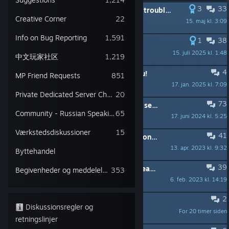
3
33
FASTGJORT:
[PSA] For those having trouble with file names and folder paths
Creative Corner
22
15. maj kl. 3:09
Zormac
Info on Bug Reporting
1,591
1
38
FASTGJORT:
HOTFIX 1.7.2
15. juli 2025 kl. 1:48
jade505games
中文玩家社区
1,219
4
FASTGJORT:
We want to feature you!
MP Friend Requests
851
17. jan. 2025 kl. 7:09
jade505games
Private Dedicated Server Chatter
20
73
FASTGJORT:
IMPORTANT! - How to setup a dedicated server for Portal Knights
Community - Russian Speaking
65
17. juni 2024 kl. 5:25
AnimatedAnt_505
Værkstedsdiskussioner
15
41
FASTGJORT:
Split Screen With a Second Player's Character
13. apr. 2023 kl. 9:32
AnimatedAnt_505
Byttehandel
39
FASTGJORT:
Found A Bug / Issue? Read This Thread...
Begivenheder og meddelelser
353
6. feb. 2023 kl. 14:19
AnimatedAnt_505
2
qustion
Diskussionsregler og
For 20 timer siden
cgwildwolf11
retningslinjer