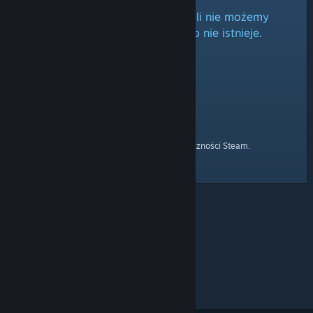
Wygląda na to, że w tej chwili nie możemy
wczytać tego forum lub ono nie istnieje.
strony głównej
Przejdź do
Społeczności Steam.