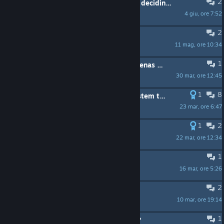
2
Any way to see player count before deciding if it's worth buying?
4 giu, ore 7:52
Irritable Bowel Syndrome
2
Out of video memory
11 mag, ore 10:34
CyPHeR
1
Does this have BOTS and custom arenas match settings like UT2004 ??
30 mar, ore 12:45
DragonPlus7
1
8
This game needs an ELO ranking system to be relevant, along with ranked matchmaking.
23 mar, ore 6:47
KIRKY
1
2
DRM-Free release when?
22 mar, ore 12:34
DustMan
1
Infinite connecting to server
16 mar, ore 5:26
Warrior at the Edge of Time
2
For the few servers that are left...
10 mar, ore 19:14
Archon0003
1
my full ver changed to the free one?