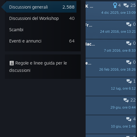
4
25
IN EVIDENZA:
Welcome New TOXIKK Players!
Discussioni generali
2,588
4 dic 2025, ore 13:09
.GZR
Discussioni del Workshop
40
0
IN EVIDENZA:
TOXIKK - Upgrading Free Edition to 4-Pack
Scambi
24 ott 2016, ore 13:21
Sharkster
Eventi e annunci
64
0
IN EVIDENZA:
TOXIKK - Reporting Hackers & Cheats
7 ott 2016, ore 8:33
Sharkster
0
IN EVIDENZA:
Regole e linee guida per le
TOXIKK - Discord Live Chat
26 feb 2016, ore 18:26
discussioni
Sharkster
1
первый запуск
12 lug, ore 6:12
nassippo
22
Sale?
29 giu, ore 0:44
water drinker
4
No sound in game?
10 giu, ore 1:46
DabrowskiTheGreat