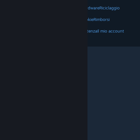
VALVE
Informazioni su Valve
Lavora con noi
Hardware
Riciclaggio
TERMINI LEGALI
Privacy
Accessibilità
Avvisi e politiche
Cookie
Rimborsi
ALTRO
Scarica Steam
Scarica le app mobili
Assistenza
Il mio account