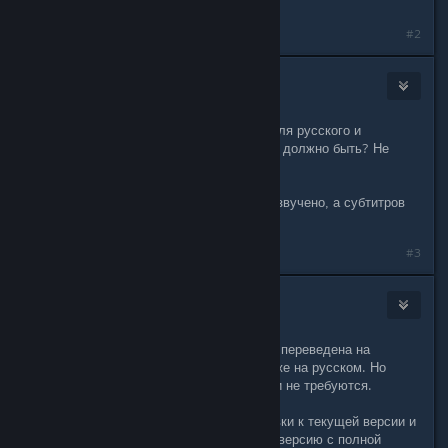
D no
#2
Klive
Jan 28, 2015 @ 9:01pm
ммм? В магазине указана озвучка для русского и
английского, а субтитры - нет. Так и должно быть? Не
наоборот?
Я из этой таблички понял, что всё озвучено, а субтитров
нет вообще
#3
AtomicTorch Studio
[developer]
Jan 28, 2015 @ 10:25pm
Да, все правильно. Игра полностью переведена на
русский и все системные голоса тоже на русском. Но
субтитров нет, т.к. они в общем-то и не требуются.
Сегодня мы делаем последние правки к текущей версии и
если все будет хорошо, то готовую версию с полной