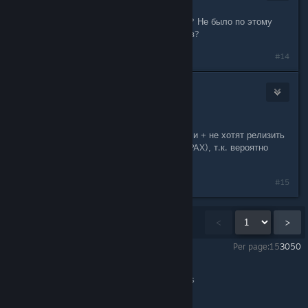
Feb 27, 2015 @ 8:50am
в чем проблемы с выходом в стиме? Не было по этому
поводу комментариев разработчиков?
#14
bk201
Feb 28, 2015 @ 12:22am
@ Klive
Говорят, что правят последние баги и + не хотят релизить
в период игровых выставок (GDC и PAX), т.к. вероятно
останутся незамеченными в прессе.
#15
Showing
1
-
15
of
165
comments
<
>
Per page:
15
30
50
VoidExpanse
>
General Discussions
>
Topic Details