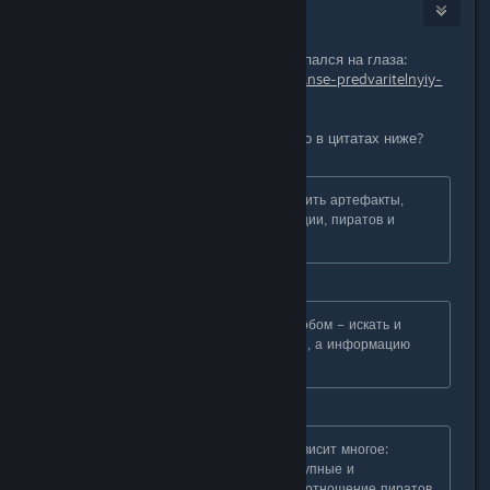
AnGood
Feb 27, 2015 @ 3:55am
Тут предварительный обзор игры попался на глаза:
http://gamanoid.ru/reading/voidexpanse-predvaritelnyiy-
obzor.html
Вопрос: правда ли то, что приведено в цитатах ниже?
На многих планетах можно встретить артефакты,
древние руины, космические станции, пиратов и
многое-многое другое.
Разбогатеть можно и другим способом – искать и
прокладывать торговые маршруты, а информацию
сдавать торговцам.
От выбора стороны конфликта зависит многое:
персонажи, умения, корабли, доступные и
запрещенные звездные системы, отношение пиратов,