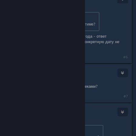
Jan 31, 2015 @ 11:16am
Originally posted by
Gudini
:
Когда игру можно будет купить в Стиме?
Этот вопрос задайтся уже с нового года - ответ
разработчиков: "Скоро, но назвать конкретную дату не
могут".
#6
Ven.Vatrus
Feb 1, 2015 @ 12:04pm
В стиме также будет с доп. саундтреками?
#7
AtomicTorch Studio
[developer]
Feb 1, 2015 @ 10:33pm
Originally posted by
Mr.Vatrushka ©
: