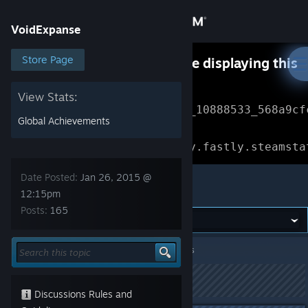
Sign in
VoidExpanse
Store
Store Page
Something went wrong while displaying this
content.
Refresh
Community
View Stats:
Error Reference: 
Community_10888533_568a9cf
Global Achievements
About
Loading chunk 1477 failed.

(missing: https://community.fastly.steamsta
Support
Date Posted:
Jan 26, 2015 @
VoidExpanse
12:15pm
Posts:
165
Change language
Get the Steam Mobile App
VoidExpanse
>
General Discussions
>
Topic Details
View desktop website
This topic has been locked
Discussions Rules and