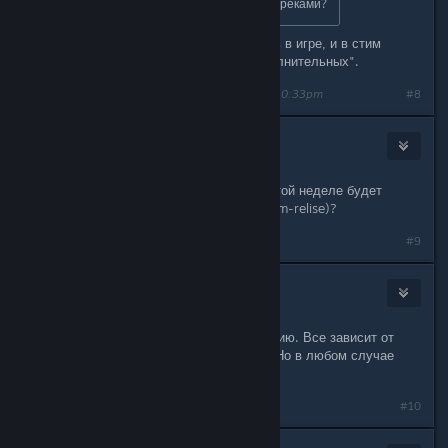
В стиме также будет с доп. саундтреками?
Все созданные саундтреки уже есть в игре, и в стим
версии разумеется тоже. Нет "дополнительных".
Last edited by
AtomicTorch Studio
;
Feb 1, 2015 @ 10:33pm
#8
AnGood
Feb 10, 2015 @ 10:43am
Уважаемые разработчики, игра на этой неделе будет
доступна для покупке в стиме (steam-relise)?
#9
AtomicTorch Studio
[developer]
Feb 10, 2015 @ 6:15pm
AnGood, не могу сказать к сожалению. Все зависит от
пиар компании с кем мы работаем. Но в любом случае
запуск уже очень скоро.
#10