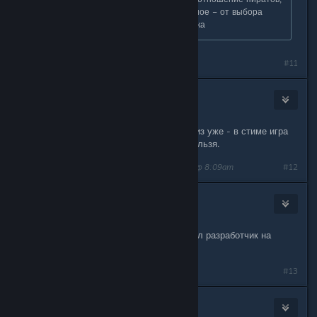
власти и торговцев, но самое важное – от выбора
зависит сюжетная линия и концовка
#11
Stalingrad.go > Legat
Feb 27, 2015 @ 8:09am
меня больше интересует, когда релиз уже - в стиме игра
висит месяц, а купить до сих пор нельзя.
Last edited by
Stalingrad.go > Legat
;
Feb 27, 2015 @ 8:09am
#12
Ğòđƨpęęđ
Feb 27, 2015 @ 8:30am
не раньше середины марта,как писал разработчик на
одном из сайтов
#13
Klive