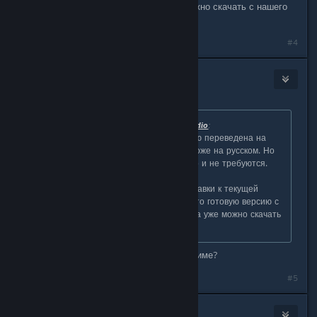
поддержкой русского языка уже можно скачать с нашего
сайта.
#4
Gudini
Jan 31, 2015 @ 4:27am
Originally posted by
AtomicTorch Studio
:
Да, все правильно. Игра полностью переведена на
русский и все системные голоса тоже на русском. Но
субтитров нет, т.к. они в общем-то и не требуются.
Сегодня мы делаем последние правки к текущей
версии и если все будет хорошо, то готовую версию с
полной поддержкой русского языка уже можно скачать
с нашего сайта.
Когда игру можно будет купить в Стиме?
#5
AnGood