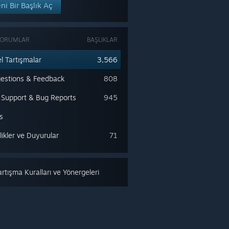
ni Bir Başlık Aç
FORUMLAR
BAŞLIKLAR
l Tartışmalar
3,566
estions & Feedback
808
 Support & Bug Reports
945
s
likler ve Duyurular
71
rtışma Kuralları ve Yönergeleri