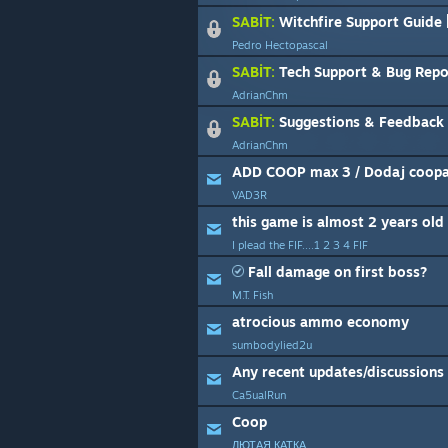
SABİT:
Witchfire Support Guide |
Pedro Hectopascal
SABİT:
Tech Support & Bug Repo
AdrianChm
SABİT:
Suggestions & Feedback
AdrianChm
ADD COOP max 3 / Dodaj coopa
VAD3R
this game is almost 2 years old ..
I plead the FIF....1 2 3 4 FIF
Fall damage on first boss?
M.T. Fish
atrocious ammo economy
sumbodylied2u
Ca5ualRun
Coop
ЛЮТАЯ КАТКА