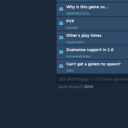
Why is this game so....
SM4RTBOi4L3x
PVP
dryo98
Other's play times
Hogscreech
Dualsense support in 1.0
dementedlullaby
Can't get a golem to spawn?
GMiz
283
aktif başlığın
1
-
15
tanesi gösteril
Sayfa başına:
15
30
50