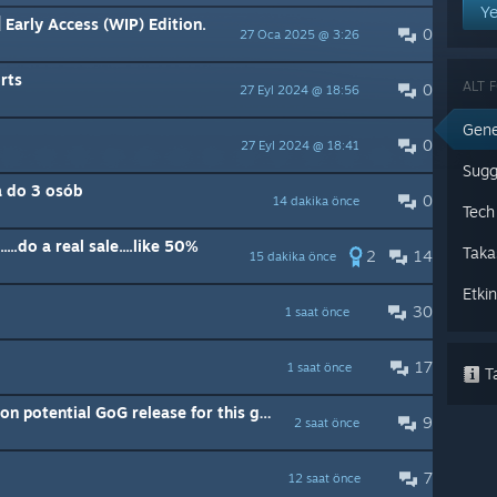
Ye
 Early Access (WIP) Edition.
0
27 Oca 2025 @ 3:26
rts
ALT 
0
27 Eyl 2024 @ 18:56
Gene
0
27 Eyl 2024 @ 18:41
Sugg
 do 3 osób
0
14 dakika önce
Tech
...do a real sale....like 50%
Taka
2
14
15 dakika önce
Etkin
30
1 saat önce
17
1 saat önce
Ta
Any recent updates/discussions on potential GoG release for this game?
9
2 saat önce
7
12 saat önce