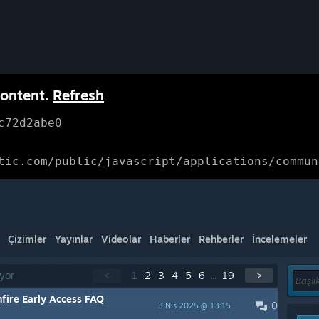
content.
Refresh
c72d2abe0
tic.com/public/javascript/applications/commun
Çizimler
Yayınlar
Videolar
Haberler
Rehberler
İncelemeler
iyor
<
1
2
3
4
5
6
...
19
>
fire Early Access FAQ
0
3 Nis 2025 @ 13:15