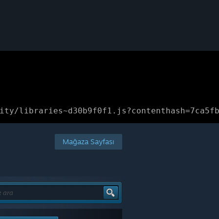
ity/libraries~d30b9f0f1.js?contenthash=7ca5f
Mağaza Sayfası