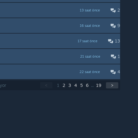
2
13 saat önce
9
16 saat önce
13
17 saat önce
1
21 saat önce
4
22 saat önce
iyor
<
1
2
3
4
5
6
...
19
>