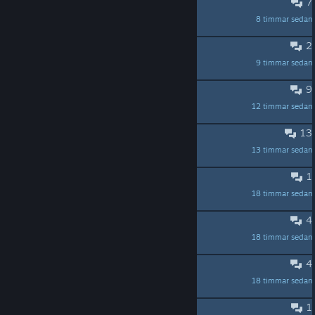
7
Coop
8 timmar sedan
ЛЮТАЯ КАТКА
2
Why is this game so....
9 timmar sedan
SM4RTBOi4L3x
9
PVP
12 timmar sedan
dryo98
13
Other's play times
13 timmar sedan
Hogscreech
1
Dualsense support in 1.0
18 timmar sedan
dementedlullaby
4
Can't get a golem to spawn?
18 timmar sedan
GMiz
4
How much content is held back?
18 timmar sedan
Riden
1
Heavy Spell does not cancel reload.