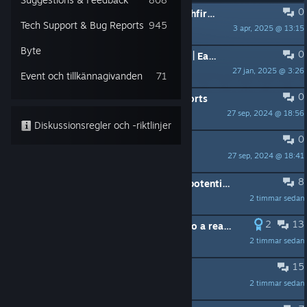
0
KLISTRAD:
[Updated 07.2026] Witchfire Early Access FAQ
Tech Support & Bug Reports
945
3 apr, 2025 @ 13:15
Pedro Hectopascal
Byte
0
KLISTRAD:
Witchfire Support Guide | Early Access (WIP) Edition.
27 jan, 2025 @ 3:26
Pedro Hectopascal
Event och tillkännagivanden
71
0
KLISTRAD:
Tech Support & Bug Reports
27 sep, 2024 @ 18:56
AdrianChm
Diskussionsregler och -riktlinjer
0
KLISTRAD:
Suggestions & Feedback
27 sep, 2024 @ 18:41
AdrianChm
8
Any recent updates/discussions on potential GoG release for this game?
2 timmar sedan
Ca5ualRun
2
13
this game is almost 2 years old .....do a real sale....like 50%
2 timmar sedan
I plead the FIF....1 2 3 4 FIF
15
atrocious ammo economy
2 timmar sedan
sumbodylied2u