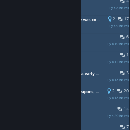
4
Stone golum
Il y a 8 heures
Duke Waffelofdeath
2
17
stop adding achievements the game was completed.
Il y a 9 heures
Necrotic
6
Multiplayer?
Il y a 10 heures
PewPew Le Magnifique
1
Torment IX Pages
Il y a 12 heures
Subinator
3
Very sincere question -- how works a early access single player?
Il y a 13 heures
Machete
2
20
Can we have a few extraordinary weapons, please?
Il y a 18 heures
repent!
14
Help me, buy or wait
Il y a 20 heures
Lothemar
7
Is there much to the game?