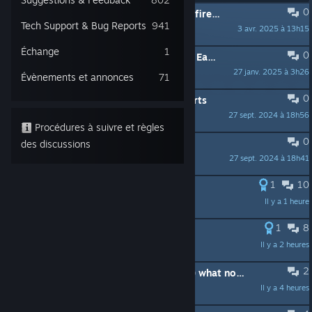
0
ÉPINGLÉ :
[Updated 07.2026] Witchfire Early Access FAQ
Tech Support & Bug Reports
941
3 avr. 2025 à 13h15
Pedro Hectopascal
Échange
1
0
ÉPINGLÉ :
Witchfire Support Guide | Early Access (WIP) Edition.
27 janv. 2025 à 3h26
Pedro Hectopascal
Évènements et annonces
71
0
ÉPINGLÉ :
Tech Support & Bug Reports
27 sept. 2024 à 18h56
AdrianChm
Procédures à suivre et règles
0
ÉPINGLÉ :
Suggestions & Feedback
des discussions
27 sept. 2024 à 18h41
AdrianChm
1
10
I don't like The Galleon
Il y a 1 heure
Huge
1
8
still early access
Il y a 2 heures
TIGGER
2
Max gnosis (6 or 7 right now i think) what now?
Il y a 4 heures
Toola