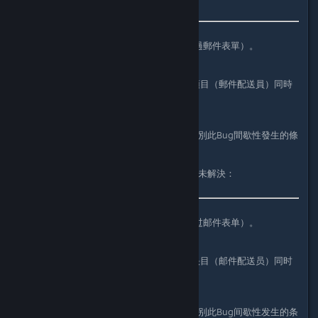
July 26,2024Bug Report
截至8月1日，已收到1個Bug報告（透過郵件表單）。
Bug內容：
在第3關，出現中頭目與第3關後半的頭目（郵件配送員）同時
出現的情況。
狀態：
開發人員已知問題的存在。目前正在識別此Bug間歇性發生的條
件，並努力尋找解決方案。
這是以下主題中報告的相同問題，但尚未解決：
2024/07/26 Bug報告（Bug Report）
截至8月1日，已收到1个Bug报告（通过邮件表单）。
Bug内容：
在第3关，出现中头目与第3关后半的头目（邮件配送员）同时
出现的情况。
状态：
开发人员已知问题的存在。目前正在识别此Bug间歇性发生的条