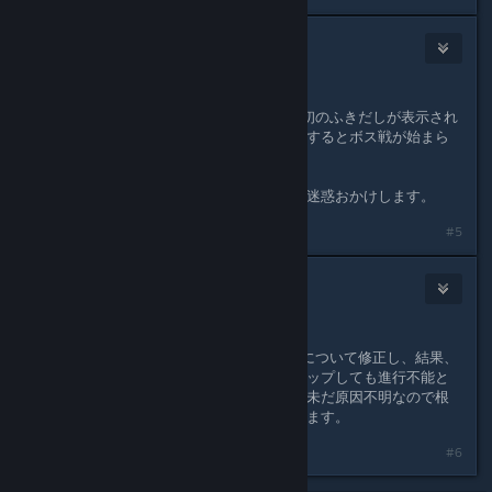
BOCSTE,Ltd.
[developer]
Nov 19, 2024 @ 8:27pm
進行不能バグ
・4面ボス前会話で、立ち絵表示後最初のふきだしが表示され
ると同時に会話スキップ長押しを開始するとボス戦が始まら
ず進行不能になる
修正緊急度が高いため対応中です。ご迷惑おかけします。
#5
BOCSTE,Ltd.
[developer]
Nov 19, 2024 @ 9:55pm
ミニアップデート
「4面ボス前スキップ進行不能バグ」について修正し、結果、
バグの発生率が高いタイミングでスキップしても進行不能と
ならないようになりました。しかし、未だ原因不明なので根
本的解決に至っていない可能性があります。
#6