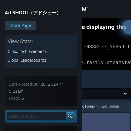
Sign in
Ad SHOOt（アドシュー）
Store
Store Page
Something went wrong while displaying this
content.
Refresh
Community
View Stats:
Error Reference: 
Community_10888533_568a9cf
Global Achievements
About
Loading chunk 1477 failed.

Global Leaderboards
(missing: https://community.fastly.steamsta
Support
Ad SHOOt（アドシュー）
Date Posted:
Jul 26, 2024 @
Change language
5:21am
Posts:
6
Get the Steam Mobile App
Ad SHOOt（アドシュー）
>
バグ報告/Bug Reporting Forum
>
Topic Details
View desktop website
BOCSTE,Ltd.
[developer]
Jul 26, 2024 @ 5:21am