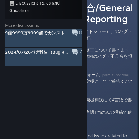
Discussions Rules and
バグ・不具合総合/General
Guidelines
Bug and Issue Reporting
More discussions
このスレッドは、「Ad SHOOt（アドシュー）」のバグ・
8
9億9999万9999点でカンストする
不具合について報告を行うものです。
開発者：バグの存在把握と、バグ修正について書きます
7
2024/07/26バグ報告（Bug Report)
ユーザー：どなた様でもAd SHOOt内のバグ・不具合を報
告いただけます
匿名で報告したい方は、
メールフォーム
[form1ssl.fc2.com]
のハンドル名とメールアドレスを空欄にしてご報告くださ
い。
管理人の母国語は日本語ですが、機械翻訳にて4言語で書
きます。
ユーザーは、ご自分の使いやすい言語1つのみの投稿で結
構です。
This thread is for reporting bugs and issues related to