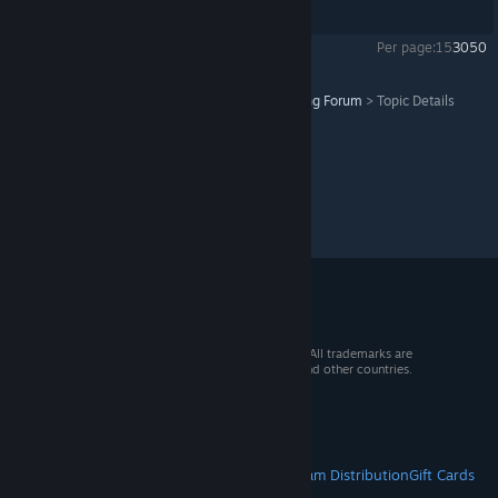
Showing
1
-
6
of
6
comments
Per page:
15
30
50
Ad SHOOt（アドシュー）
>
バグ報告/Bug Reporting Forum
>
Topic Details
© 2026 Valve Corporation. All rights reserved. All trademarks are
property of their respective owners in the US and other countries.
VAT included in all prices where applicable.
Get Mobile Apps
STEAM
About Steam
Steam SSA
Steamworks
Steam Distribution
Gift Cards
VALVE