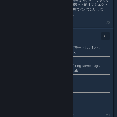
あのハンバーガーはHPを持たない＝撃破不可能オブジェクト
であるべきなので自機の残機減少時爆風で消えてはいけな
い。そのようなスクリプトに変更する。
#3
BOCSTE,Ltd.
[developer]
Aug 3, 2024 @ 9:01am
バグを修正したのでVer.0.0.2.にアップデートしました。
詳細は
パッチノート
をご確認ください。
We have updated to Ver.0.0.2 after fixing some bugs.
Please check the
patch notes
for details.
我們已修復錯誤並更新至Ver.0.0.2。
請查看
補丁說明
以獲取詳情。
我们已修复错误并更新至Ver.0.0.2。
请查看
补丁说明
以获取详情。
Last edited by
BOCSTE,Ltd.
;
Aug 3, 2024 @ 9:09am
#4