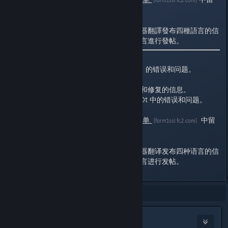
[form1ssl.fc2.com]
空暱稱和電子郵件地址字段。
管理員的母語是日語，但會使用機器翻譯發布四種語言的信
息。用戶可以使用自己最方便的語言進行發帖。
此讨论串是用来报告「Ad SHOOt」的错误和问题。
开发者：我们会发布关于错误识别和修复的信息。
用户：任何人都可以报告 Ad SHOOt 中的错误和问题。
如果您希望匿名报告，请在
邮件表单
中留
[form1ssl.fc2.com]
空昵称和电子邮件地址字段。
管理员的母语是日语，但会使用机器翻译发布四种语言的信
息。用户可以使用自己最方便的语言进行发帖。
Showing
1
-
6
of
6
comments
BOCSTE,Ltd.
[developer]