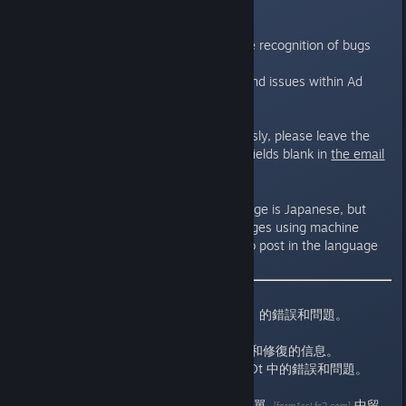
"Ad SHOOt"
Developer: We will post about the recognition of bugs
and their fixes.
Users: Anyone can report bugs and issues within Ad
SHOOt.
If you prefer to report anonymously, please leave the
handle name and email address fields blank in
the email
form
.
[form1ssl.fc2.com]
The administrator's native language is Japanese, but
posts will be made in four languages using machine
translation. Users are welcome to post in the language
they are most comfortable with.
此討論串是用來報告「Ad SHOOt」的錯誤和問題。
開發者：我們會發布關於錯誤識別和修復的信息。
用戶：任何人都可以報告 Ad SHOOt 中的錯誤和問題。
如果您希望匿名報告，請在
郵件表單
中留