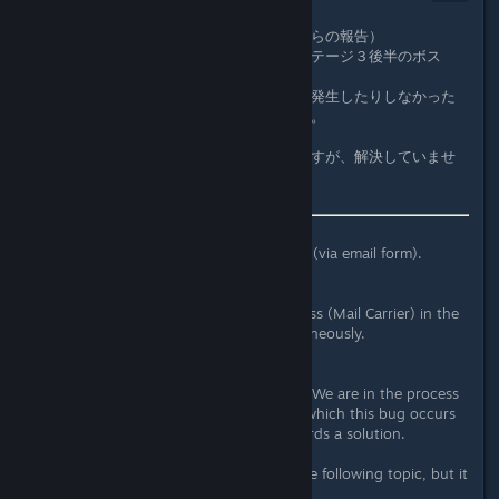
Aug 1, 2024 @ 7:08am
8/1現在 バグ1件（メールフォームからの報告）
バグの内容：ステージ３の中ボスとステージ３後半のボス
（メール配達人）が同時発生する
状態：開発者が問題の存在を把握。「発生したりしなかった
りする」条件を特定し、解決をめざす。
以下のトピックにあるのと同じものですが、解決していませ
んでした。
2024/07/26バグ報告（Bug Report)
」
As of 8/1, there is one bug reported (via email form).
Bug Description:
In Stage 3, the mid-boss and the boss (Mail Carrier) in the
latter part of Stage 3 appear simultaneously.
Status:
The developer is aware of the issue. We are in the process
of identifying the conditions under which this bug occurs
intermittently and are working towards a solution.
This is the same issue reported in the following topic, but it
has not been resolved yet: