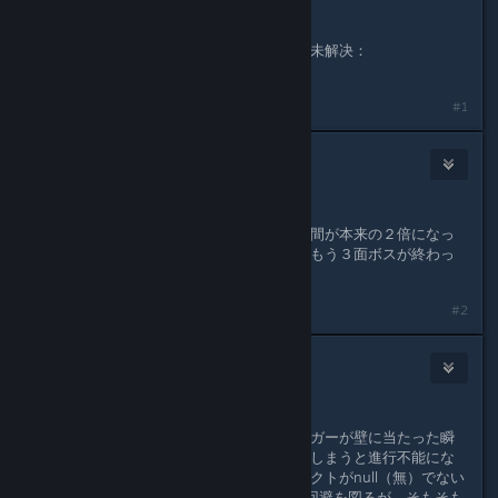
件，并努力寻找解决方案。
这是以下主题中报告的相同问题，但尚未解决：
2024/07/26 Bug报告（Bug Report）
#1
BOCSTE,Ltd.
[developer]
Aug 2, 2024 @ 12:20pm
【デバッグ経過報告】
何らかの原因で、３面中ボスの持ち時間が本来の２倍になっ
ており、道中を管理するスクリプトがもう３面ボスが終わっ
たと思って後半を開始しています。
#2
BOCSTE,Ltd.
[developer]
Aug 2, 2024 @ 8:58pm
デバッグ中発見した別のバグ
・２面ボスラストフェーズ ハンバーガーが壁に当たった瞬
間自機の爆風でハンバーガーを消してしまうと進行不能にな
るバグ→「ハンバーガーの親オブジェクトがnull（無）でない
時に親をDestroy」に変えてエラーは回避を図るが、そもそも