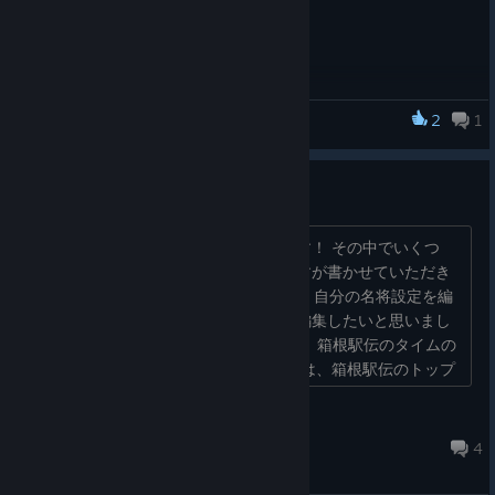
2
1
箱庭小駅伝2
ゲームへの要望
駅伝が好きで、楽しくプレーしています！ その中でいくつ
か、要望があるので、個人的な意見ですが書かせていただき
ます。 1．他大学の育成力を編集したい 自分の名将設定を編
集した際に、他大学もそれに合わせて編集したいと思いまし
た。 2．5000m、10000mと、ハーフ、箱根駅伝のタイムの
関連性がもっとあると嬉しい。 現実では、箱根駅伝のトップ
ランナーは5000mや10000mも速...
oko
Aug 2, 2024 @ 5:18am
4