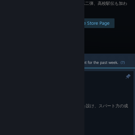
ゲームの第二弾、高校駅伝も加わ
りました！
Visit the Store Page
Most popular community and official content for the past week.
(?)
0.67
Dec 25, 2024
0.67
MENU画面に「スパート力成長度設定」を設け、スパート力の成
長具合を調整できるようにした