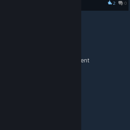
強い選手が前半区間にくるような配置です、9区も少し重視して
2
0
箱庭小駅伝2
ます)
See More Content
© Valve Corporation. All rights reserved. All
trademarks are property of their respective owners in
the US and other countries.
Privacy Policy
|
Legal
|