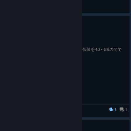
General Discussions
0.66
Dec 20, 2024
0.66
長距離粘り初期値設定にZの値を設け、最低値を40～89の間で
設定できるようにした
1
1
箱庭小駅伝2
0.65