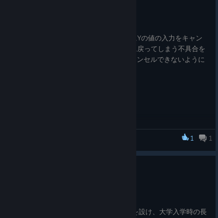
Dec 12, 2024
0.65
長距離粘り初期値設定のXの値を確定後にYの値の入力をキャン
セルすると、Xの値が再起動後にはもとに戻ってしまう不具合を
解消した(Xの値を確定後はYの入力をキャンセルできないように
した)
1
1
箱庭小駅伝2
0.64
Dec 12, 2024
0.64
MENU画面に「長距離粘り初期値設定」を設け、大学入学時の長