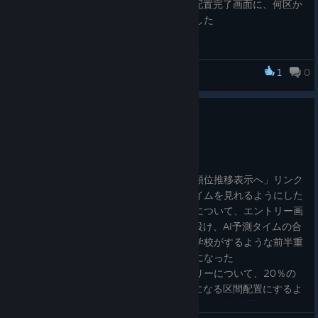
正月駅伝の区間配置をAIに任せた場合の配置完了画面に、何区か
ら検討した配置なのかを表示するようにした
1
0
箱庭小駅伝2
0.62
Nov 13, 2024
0.62
正月駅伝の直前順位予想画面に「区間別順位推移表示へ」リンク
を設け、各区間終了時点の予想順位・タイムを見れるようにした
正月駅伝の自分の学校の区間エントリーについて、エントリー画
面に「AIに区間配置を任せる」リンクを設け、AI予測タイムの合
計が最速になるものや、コンピュータの学校がするような前半重
視の区間配置をさせることができるようになった
コンピュータの学校の正月駅伝のエントリーについて、20％の
確率の抽選でAI予測タイムの合計が最速になる区間配置にするよ
うにした(残りは今までどおり5区6区を決めた後に2区を中心に