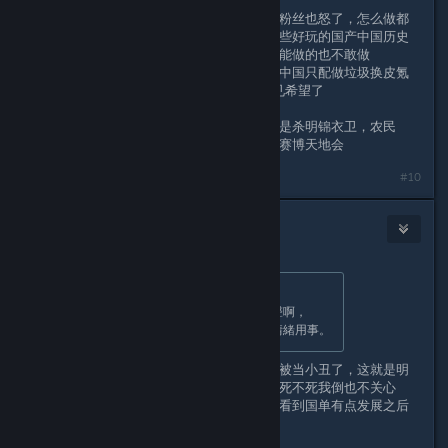
可怜的制作组，赛博天地会还没完，现粉丝也怒了，怎么做都
是死。我期望也不高，就想以后多玩到些好玩的国产中国历史
文化题材的大作，但这个游戏后，估计能做的也不敢做
了。。。也许中国题材只能由国外做，中国只配做垃圾换皮氪
金网-手游。反正现在而言，我是看不见希望了
挺好奇的，零之刃，从预告到游玩，也是杀明锦衣卫，农民
军，没有清军。不知道会不会又是一波赛博天地会
Last edited by
Uncle
;
Aug 13, 2025 @ 2:58am
#10
joker++
Aug 13, 2025 @ 5:28am
Originally posted by
poly.gon
:
你改之前節奏那麼大有沒有幫忙發過聲啊，
官方都下場要求了能怎麼辦？別只會情緒用事。
没发声？？我现在就是觉得因为发声后被当小丑了，这就是明
显的服软，这种态度这种做法，这公司死不死我倒也不关心
了，我气的是这风气这样带下去，刚刚看到国单有点发展之后
又要被打回原形了。