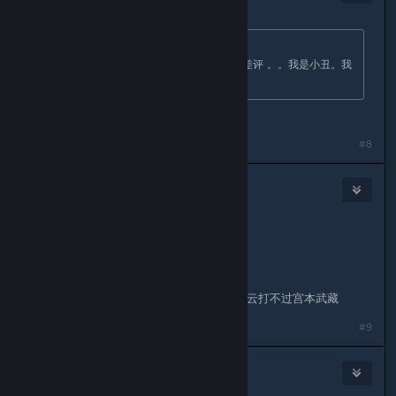
Aug 13, 2025 @ 12:17am
Originally posted by
joker++
:
80小时 正在打全收集 全成就 已经改差评 。。我是小丑。我
弃游~~
我也想改回差评，嫌麻烦还没改
#8
herui
Aug 13, 2025 @ 12:23am
Originally posted by
SmallFork
:
李梦阳世回大傻逼
能联系他帮忙举报王者荣耀吗，我用赵云打不过宫本武藏
#9
Uncle
Aug 13, 2025 @ 2:57am