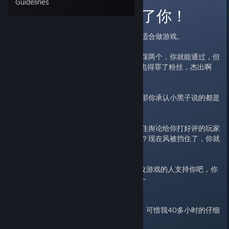
Guidelines
明末完蛋了，删了你！
夏思源，你还是改行吧，你可能不适合做游戏。
这次明末的两颗雷但凡你不要同时踩两个，你就能通过，但
是.............你做到了，得罪了小黑子也得罪了粉丝，杰出啊
~~~~~人才啊~~~~~~~
你改了剧情是吗？你认罪了是吗？那你承认小黑子说的都是
对的是吗？
那么现在，在你最艰难的时候，顶住舆论给你打好评的玩家
算什么东西？小丑是吗？？？？？？现在风被挡住了，你就
背刺我们对吧？
好啊~~~那你就去找那些热心让你改游戏的人支持你吧，你
就去找热心的小黑子们支持你吧~~~
删游戏了~~~同时会给你一个差评，可惜我40多小时的仔细
奋斗，浪费在这游戏上面。