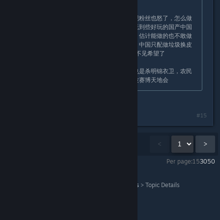
Originally posted by
Uncle
:
可怜的制作组，赛博天地会还没完，现粉丝也怒了，怎么做
都是死。我期望也不高，就想以后多玩到些好玩的国产中国
历史文化题材的大作，但这个游戏后，估计能做的也不敢做
了。。。也许中国题材只能由国外做，中国只配做垃圾换皮
氪金网-手游。反正现在而言，我是看不见希望了
挺好奇的，零之刃，从预告到游玩，也是杀明锦衣卫，农民
军，没有清军。不知道会不会又是一波赛博天地会
赛博天地会怎么那么坏啊
#15
Showing
1
-
15
of
23
comments
<
>
Per page:
15
30
50
WUCHANG: Fallen Feathers
>
General Discussions
>
Topic Details