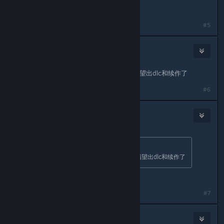
我们发声了呀…
#5
PRCfighter
Aug 13, 2025 @ 12:13am
真的是个天才，两头都得罪完了，别指望出dlc和续作了
#6
herui
Aug 13, 2025 @ 12:16am
Originally posted by
PRCfighter
:
真的是个天才，两头都得罪完了，别指望出dlc和续作了
中国单机市场基本已经走到了尽头
#7
herui