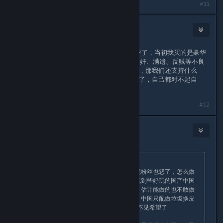
#11
轩轩沛沛——谭
Aug 13, 2025 @ 5:29am
既然制作组妥协了我也没必要打好评了，当初我买的是豪华
版首发CDKEY不能退款，顶着被人骂汉奸、满遗、反贼等不良
帽子支持制作组，而如今制作组已滑跪，那我们还支持什么
呢？这时候再支持制作组就变成软骨头了，自己都对不起自
己。
#12
joker++
Aug 13, 2025 @ 5:31am
Originally posted by
Uncle
:
可怜的制作组，赛博天地会还没完，现粉丝也怒了，怎么做
都是死。我期望也不高，就想以后多玩到些好玩的国产中国
历史文化题材的大作，但这个游戏后，估计能做的也不敢做
了。。。也许中国题材只能由国外做，中国只配做垃圾换皮
氪金网-手游。反正现在而言，我是看不见希望了