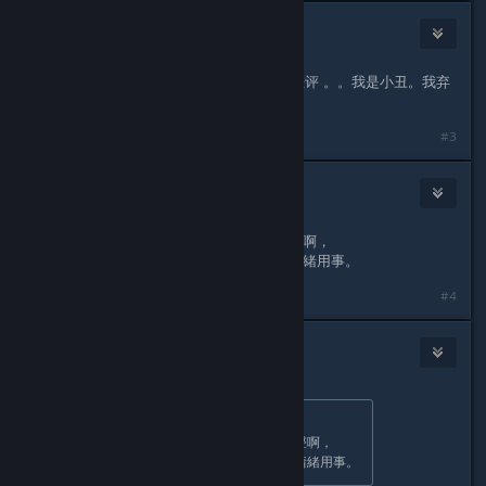
joker++
Aug 12, 2025 @ 10:01pm
80小时 正在打全收集 全成就 已经改差评 。。我是小丑。我弃
游~~
#3
poly.gon
Aug 12, 2025 @ 10:08pm
你改之前節奏那麼大有沒有幫忙發過聲啊，
官方都下場要求了能怎麼辦？別只會情緒用事。
#4
PRCfighter
Aug 13, 2025 @ 12:13am
Originally posted by
poly.gon
:
你改之前節奏那麼大有沒有幫忙發過聲啊，
官方都下場要求了能怎麼辦？別只會情緒用事。