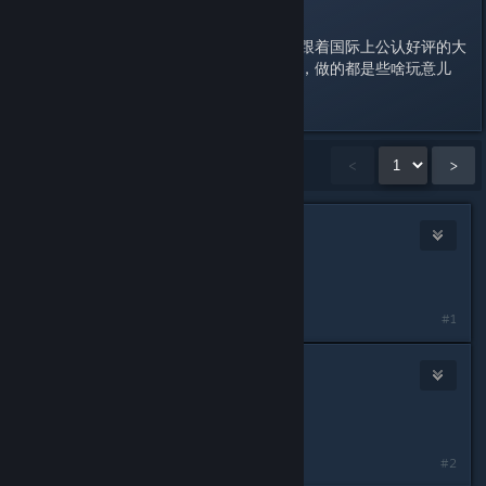
以后不会再关注国产单机了，还是跟着国际上公认好评的大
作走吧。当然，国产网游也不会理，做的都是些啥玩意儿
Showing
1
-
15
of
23
comments
<
>
it doesn’t matter
Aug 12, 2025 @ 9:58pm
不怪工作组，中国就那环境
#1
SmallFork
1
Aug 12, 2025 @ 9:58pm
李梦阳世回大傻逼
#2