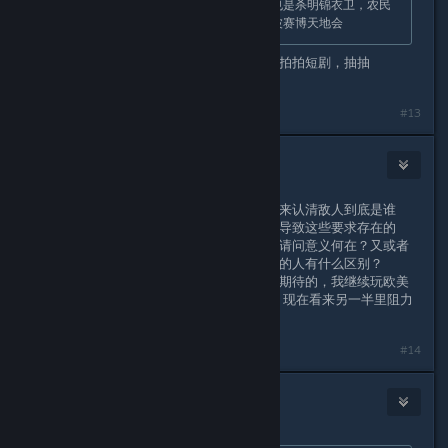
挺好奇的，零之刃，从预告到游玩，也是杀明锦衣卫，农民
军，没有清军。不知道会不会又是一波赛博天地会
这么软骨头的制作组不要做魂游了，去拍拍短剧，抽抽
卡。。。
#13
Stirling Dreamer
Aug 13, 2025 @ 11:54pm
都打了这么长一串字儿了，还没冷静下来认清敌人到底是谁
吗？有人要求游戏整改，你不去骂那些导致这些要求存在的
人，而去骂同样是迫不得已的受害者，请问意义何在？又或者
说，你这种做法和那些真正导致这一切的人有什么区别？
不过无所谓了，就这环境，未来没啥好期待的，我继续玩欧美
3A去咯！原本这环境只有一半的阻力，现在看来另一半里阻力
也不小呢
#14
2710374901
Aug 14, 2025 @ 12:40am