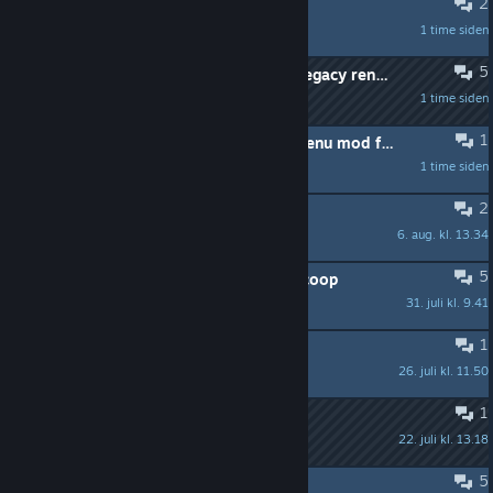
2
Problem
1 time siden
SleepyChomikGamer777
5
why did the devs disscontunie the legacy rendering
1 time siden
kennyfromsouthpark420
1
Is there a WON UI / Title Screen / Menu mod for Sven?
1 time siden
himejoshi
2
Anyone?
6. aug. kl. 13.34
SleepyChomikGamer777
5
ищу друзей чтобы играть в sven coop
31. juli kl. 9.41
мешок с навозом
1
Microphone barely picking up voice
26. juli kl. 11.50
Jagermeister
1
workshop?
22. juli kl. 13.18
Bandito
5
[h1] Que paso con Egoneros? [/h1]