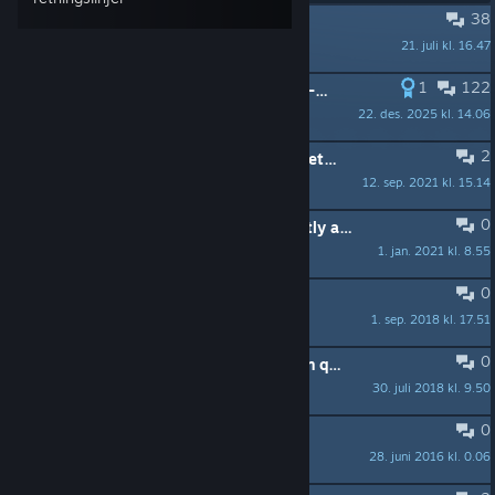
38
FESTET:
Gather / Play requests
21. juli kl. 16.47
Adambean
1
122
FESTET:
Creating a map for Sven Co-op
22. des. 2025 kl. 14.06
Nih
2
FESTET:
-- PLEASE READ -- Trojan detected in "svends.exe"
12. sep. 2021 kl. 15.14
Adambean
0
FESTET:
-- PLEASE READ -- Frequently asked questions
1. jan. 2021 kl. 8.55
Adambean
0
FESTET:
Metamod-P Support
1. sep. 2018 kl. 17.51
GeckoN
0
FESTET:
-- PLEASE READ -- Donation queries
30. juli 2018 kl. 9.50
Adambean
0
FESTET:
Join Our Discord Channel
28. juni 2016 kl. 0.06
Sniper