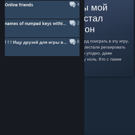
после этой игры мой
4
Online friends
комьютер перестал
2
names of numpad keys within goldsrc
видеть микрофон
вчера с друзьями пошли в дискорд поиграть в эту игру,
8
! ! ! Ищу друзей для игры в Sven-Coop, желательно опытных ! ! !
после чего наши микрофоны перестали регаировать
на наши голоса. сделали все что угодно, даже
драйверы переустановили, толку ноль. Кто с таким
столкнулся тоже?
Sven Co-op
>
General Discussions
>
Topic Details