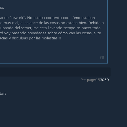
go.
ceso de "rework". No estaba contento con cómo estaban
do muy mal, el balance de las cosas no estaba bien. Debido a
upando del server, me está llevando tiempo re-hacer todo.
ord voy pasando novedades sobre cómo van las cosas, si te
acias y disculpas por las molestias!!!
#5
Per page:
15
30
50
tails