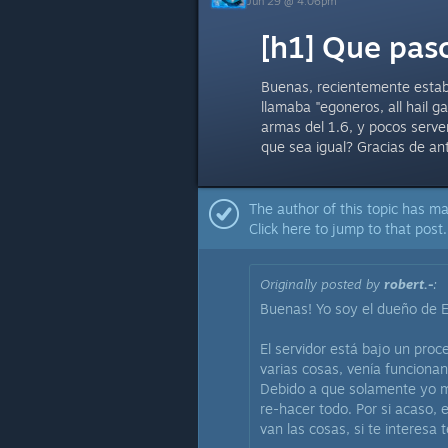
Jun 29 @ 4:06pm
[h1] Que pas
Buenas, recientemente estab
llamaba "egoneros, all hail 
armas del 1.6, y pocos server
que sea igual? Gracias de a
The author of this topic has ma
Click here to jump to that post.
Originally posted by
robert.-
:
Buenas! Yo soy el dueño de 
El servidor está bajo un pro
varias cosas, venía funciona
Debido a que solamente yo m
re-hacer todo. Por si acaso
van las cosas, si te interesa 