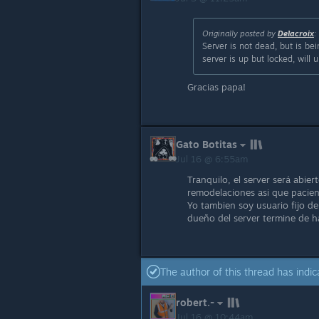
Originally posted by
Delacroix
:
Server is not dead, but is b
server is up but locked, will 
Gracias papa!
Gato Botitas
Jul 16 @ 6:55am
Tranquilo, el server será abie
remodelaciones asi que pacien
Yo tambien soy usuario fijo de
dueño del server termine de h
The author of this thread has indic
robert.-
Jul 16 @ 10:44am