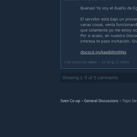
Buenas! Yo soy el dueño de E
El servidor está bajo un pro
varias cosas, venía funcionan
que solamente yo me estoy oc
Por si acaso, en nuestro Disc
interesa te paso invitación. Gr
discord.gg/kepBWm9jNs
Last edited by
robert.-
;
Jul 16 @ 11:40am
Showing
1
-
5
of
5
comments
Sven Co-op
>
General Discussions
>
Topic De