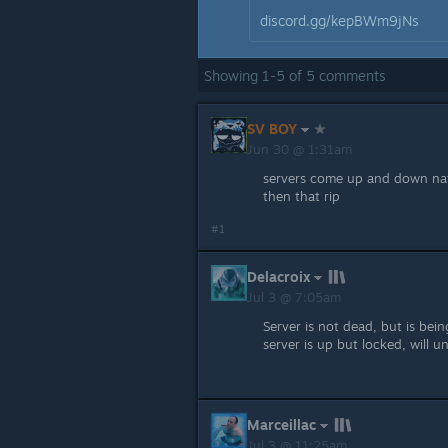
discord.gg/kepBWm9jNs
Showing
1
-
5
of
5
comments
SV BOY
Jun 30 @ 1:31am
servers come up and down nat
then that rip
#1
Delacroix
Jul 3 @ 7:05am
Server is not dead, but is be
server is up but locked, will u
Marceillac
Jul 3 @ 11:25am