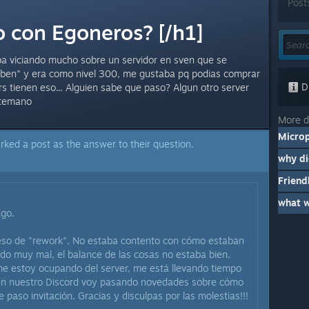
Post
o con Egoneros? [/h1]
a viciando mucho sobre un servidor en sven que se
gaben" y era como nivel 300, me gustaba pq podias comprar
Di
s tienen eso... Alguien sabe que paso? Algun otro server
ntemano
More d
Microp
rked a post as the answer to their question.
Friend
what w
Ego.
ceso de "rework". No estaba contento con cómo estaban
ndo muy mal, el balance de las cosas no estaba bien.
e estoy ocupando del server, me está llevando tiempo
, en nuestro Discord voy pasando novedades sobre cómo
te paso invitación. Gracias y disculpas por las molestias!!!