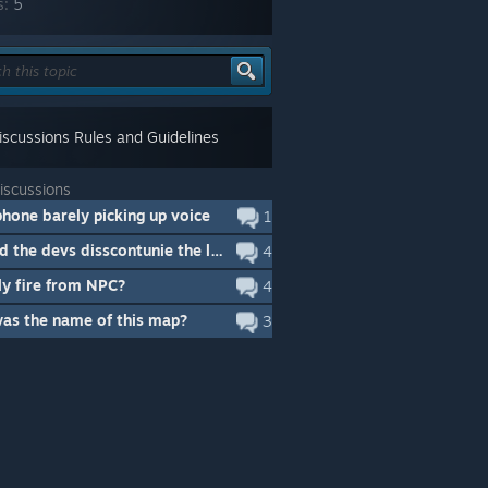
s:
5
scussions Rules and Guidelines
iscussions
hone barely picking up voice
1
why did the devs disscontunie the legacy rendering
4
ly fire from NPC?
4
as the name of this map?
3