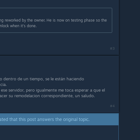
eing reworked by the owner. He is now on testing phase so the
unlock when it's done.
#3
rto dentro de un tiempo, se le están haciendo
cia.
 ese servidor, pero igualmente me toca esperar a que el
acer su remodelacion correspondiente, un saludo.
#4
ated that this post answers the original topic.