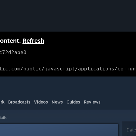
content.
Refresh
c72d2abe0
tic.com/public/javascript/applications/commun
rk
Broadcasts
Videos
News
Guides
Reviews
tails
Date