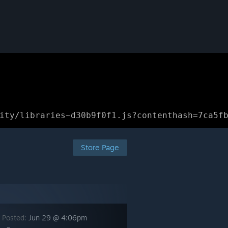
ity/libraries~d30b9f0f1.js?contenthash=7ca5f
Store Page
 Posted:
Jun 29 @ 4:06pm