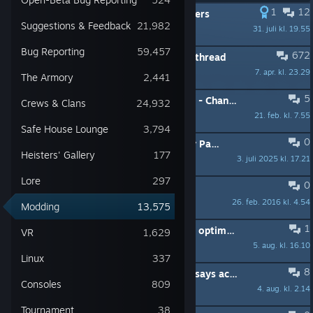
1
12
FESTET:
Diesel Engine 3.0 for Modders
Suggestions & Feedback
21,982
31. juli kl. 19.55
HW12Dev
Bug Reporting
59,457
672
FESTET:
Official Payday 2 modding thread
7. apr. kl. 23.29
I am not a spy...
The Armory
2,441
5
FESTET:
PSA: Custom mask mods - Changes required for Payday 2 Update 243
Crews & Clans
24,932
21. feb. kl. 7.55
STG_REX
Safe House Lounge
3,794
0
FESTET:
Disclaimer: Do not visit any Paydaymods/Lastbullet URL
Heisters' Gallery
177
3. juli 2025 kl. 17.21
Nighthawk
Lore
297
0
FESTET:
New: Rules on modding
26. feb. 2016 kl. 4.54
Ashley
Modding
13,575
1
Will mods be usable again once this optimization update gets out of beta?
VR
1,629
5. aug. kl. 16.10
caecon2028
Linux
337
8
My game keeps crashing and it just says access violation
Consoles
809
4. aug. kl. 2.14
Drip Fish
Tournament
38