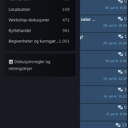
0
Yellow textures in the PDTH HUD
30. juli kl. 8.33
Sansell_Doroy
Localization
109
0
Does anyone still have the different color tracers modpack?
Workshop-diskusjoner
472
28. juli kl. 18.24
Flakka
Byttehandel
361
1
game crashing becauase of bodybag?
Begivenheter og kunngjøringer
1,001
25. juli kl. 14.20
flipelo
1
Looking for cops skins
19. juli kl. 6.46
Diskusjonsregler og
HighBoulet
retningslinjer
9
Cant use mods since new devs
15. juli kl. 22.37
Juzarov 🐙
3
Cломались моды
14. juli kl. 10.23
S-K-A-L-A
0
Request
8. juli kl. 9.29
Thain
13
какой лучше топ мод?