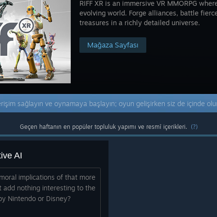
RIFF XR is an immersive VR MMORPG where 
evolving world. Forge alliances, battle fie
treasures in a richly detailed universe.
Mağaza Sayfası
işim sağlayın ve oynamaya başlayın; oyun gelişirken siz de içinde ol
Geçen haftanın en popüler topluluk yapımı ve resmî içerikleri.
(?)
tive AI
moral implications of that more
t add nothing interesting to the
by Nintendo or Disney?