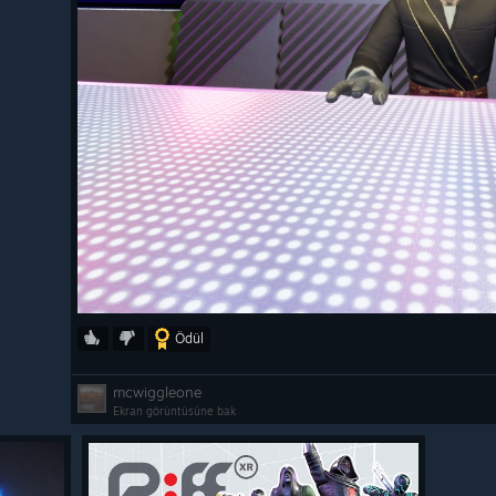
Ödül
mcwiggleone
Ekran görüntüsüne bak