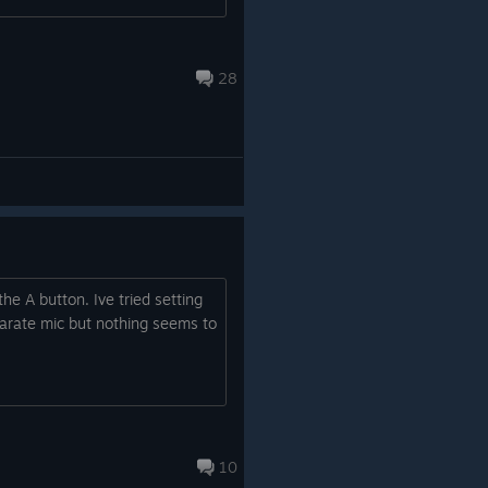
28
the A button. Ive tried setting
arate mic but nothing seems to
10