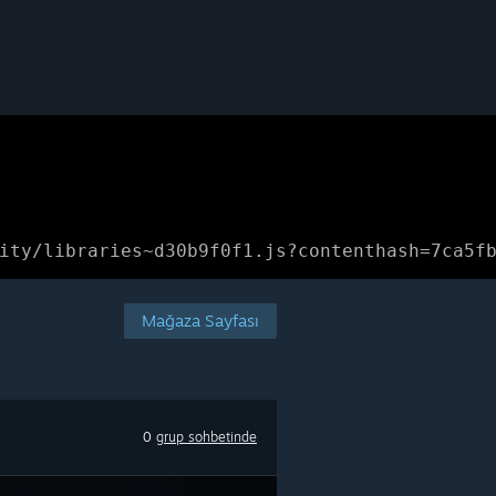
ity/libraries~d30b9f0f1.js?contenthash=7ca5f
Mağaza Sayfası
0
grup sohbetinde