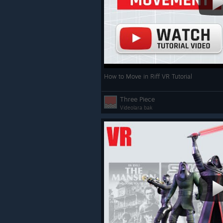
How to Move in Riff VR Tutorial
Three Piece
Videolara bak