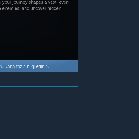
your journey shapes a vast, ever-
rce enemies, and uncover hidden
un.
Daha fazla bilgi edinin.