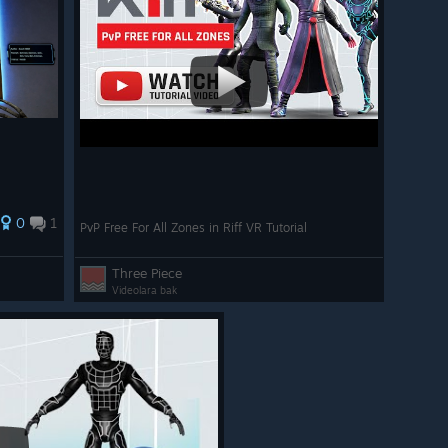
0
1
PvP Free For All Zones in Riff VR Tutorial
Three Piece
Videolara bak