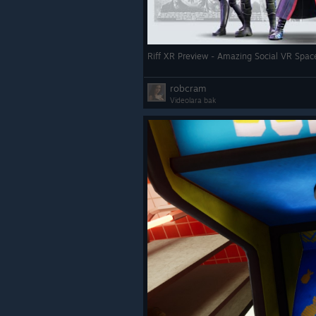
Riff XR Preview - Amazing Social VR Spac
robcram
Videolara bak