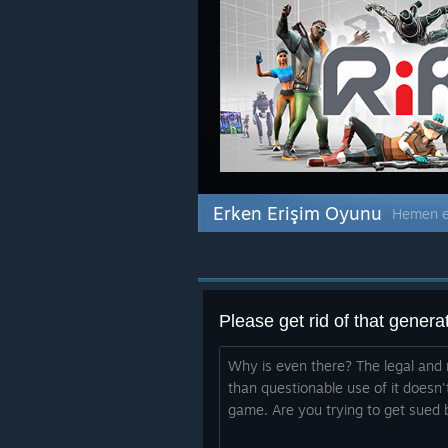
Erken Erişim Oyunu
Hemen er
Please get rid of that genera
Why is even there? The legal and 
than questionable use of it doesn'
game. Are you trying to get sued 