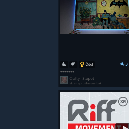
3
Ödül
♥♥♥♥♥♥♥
Crafty_Stupot
Ekran görüntüsüne bak