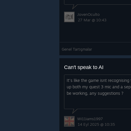
JovenOculto
27 Mar @ 10:43
Genel Tartışmalar
Can't speak to AI
It's like the game isnt recognising 
up both my quest 3 mic and a sep
be working, any suggestions ?
Wi11iams1997
14 Eyl 2025 @ 10:35