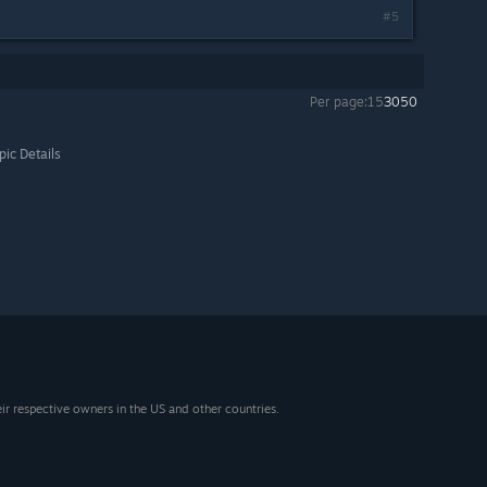
#5
Per page:
15
30
50
pic Details
eir respective owners in the US and other countries.