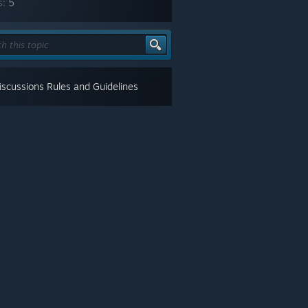
s:
5
scussions Rules and Guidelines