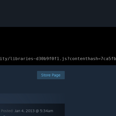
ity/libraries~d30b9f0f1.js?contenthash=7ca5f
Store Page
 Posted:
Jan 4, 2013 @ 5:34am