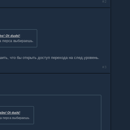
#2
bo! Ot dushi!
:
да перса выбираешь.
ить, что бы открыть доступ перехода на след.уровень.
#3
ibo! Ot dushi!
:
да перса выбираешь.