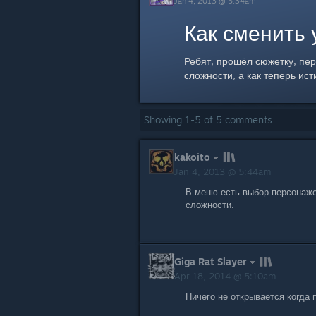
Jan 4, 2013 @ 5:34am
Как сменить
Ребят, прошёл сюжетку, пе
сложности, а как теперь ист
Showing
1
-
5
of
5
comments
kakoito
Jan 4, 2013 @ 5:44am
В меню есть выбор персонаже
сложности.
Giga Rat Slayer
Apr 18, 2014 @ 5:10am
Ничего не открывается когда