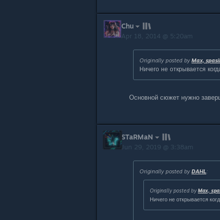
Chu
Apr 18, 2014 @ 5:20am
Originally posted by
Max, spasi
Ничего не открывается ког
Основной сюжет нужно заверш
STaRMaN
Jun 29, 2019 @ 3:38am
Originally posted by
DAHL
:
Originally posted by
Max, spas
Ничего не открывается ког