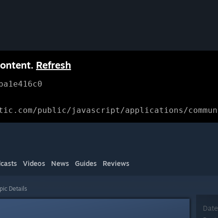
content.
Refresh
ba1e416c0
tic.com/public/javascript/applications/commun
casts
Videos
News
Guides
Reviews
pic Details
Date