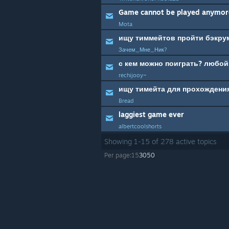
Mota
ищу тиммейтов пройти бэкру
Зачем_Мне_Ник?
с кем можно поиграть? любой
rechijooy~
ищу тимейта для прохождени
Bread
laggiest game ever
albertcoolshorts
Showing
1
-
15
of
278
active topics
Per page:
15
30
50