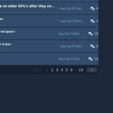
Game cannot be played anymore on older GPU's after they switched to UE5.5
4
Aug 4 @ 9:22am
мс
4
Aug 4 @ 7:30am
 возраст
18
Aug 4 @ 7:28am
я игры
0
Aug 4 @ 6:13am
10
Aug 4 @ 3:11am
<
1
2
3
4
5
6
...
19
>