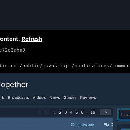
content.
Refresh
c72d2abe0
tic.com/public/javascript/applications/commun
Together
rk
Broadcasts
Videos
News
Guides
Reviews
<
1
2
3
4
5
6
...
19
>
0
50 minutes ago