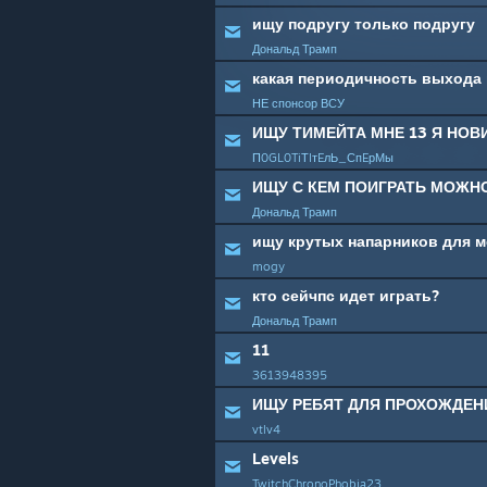
ищу подругу только подругу
Дональд Трамп
какая периодичность выхода 
НЕ спонсор ВСУ
ИЩУ ТИМЕЙТА МНЕ 13 Я НОВИ
П0GL0TiТIтEлЬ_СпEрМы
ИЩУ С КЕМ ПОИГРАТЬ МОЖН
Дональд Трамп
ищу крутых напарников для м
mogy
кто сейчпс идет играть?
Дональд Трамп
11
3613948395
ИЩУ РЕБЯТ ДЛЯ ПРОХОЖДЕНИ
vtlv4
Levels
TwitchChronoPhobia23