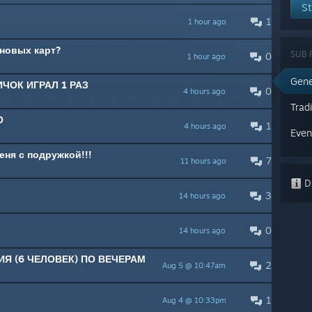
St
1
1 hour ago
новых карт?
SUB 
0
1 hour ago
Gene
ЧОК ИГРАЛ 1 РАЗ
0
4 hours ago
Trad
О
1
4 hours ago
Even
еня с подружкой!!!
7
11 hours ago
Di
3
14 hours ago
0
14 hours ago
Я (6 ЧЕЛОВЕК) ПО ВЕЧЕРАМ
2
Aug 5 @ 10:47am
1
Aug 4 @ 10:33pm