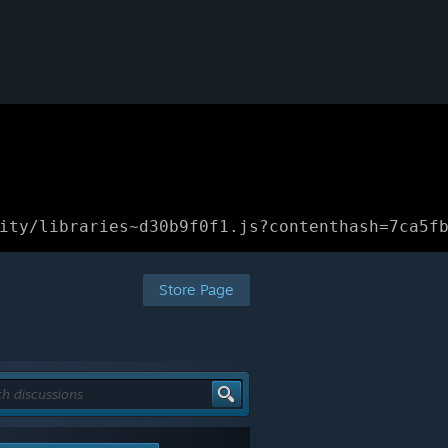
ity/libraries~d30b9f0f1.js?contenthash=7ca5f
Store Page