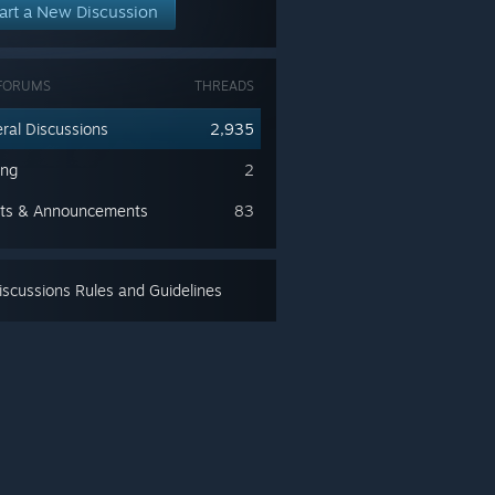
art a New Discussion
FORUMS
THREADS
ral Discussions
2,935
ing
2
ts & Announcements
83
scussions Rules and Guidelines