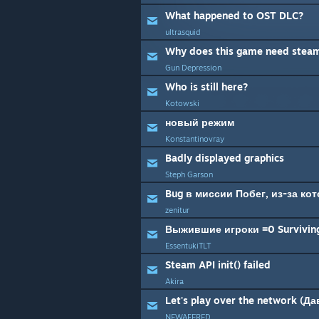
What happened to OST DLC?
ultrasquid
Why does this game need steam
Gun Depression
Who is still here?
Kotowski
новый режим
Konstantinovray
Badly displayed graphics
Steph Garson
zenitur
Выжившие игроки =0 Surviving
EssentukiTLT
Steam API init() failed
Akira
NEWAFERED