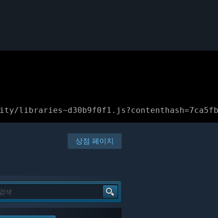
ity/libraries~d30b9f0f1.js?contenthash=7ca5f
상점 페이지