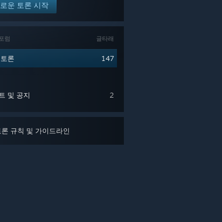
로운 토론 시작
 포럼
글타래
 토론
147
트 및 공지
2
론 규칙 및 가이드라인