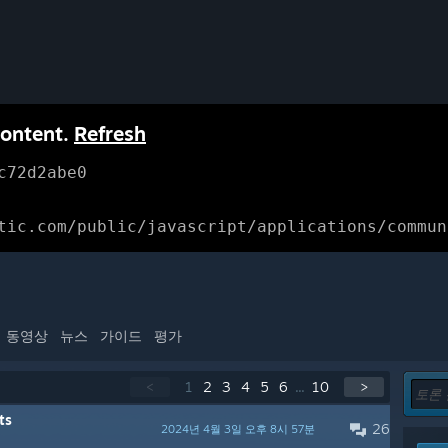
content.
Refresh
c72d2abe0
tic.com/public/javascript/applications/commun
동영상
뉴스
가이드
평가
<
1
2
3
4
5
6
...
10
>
ts
26
2024년 4월 3일 오후 8시 57분